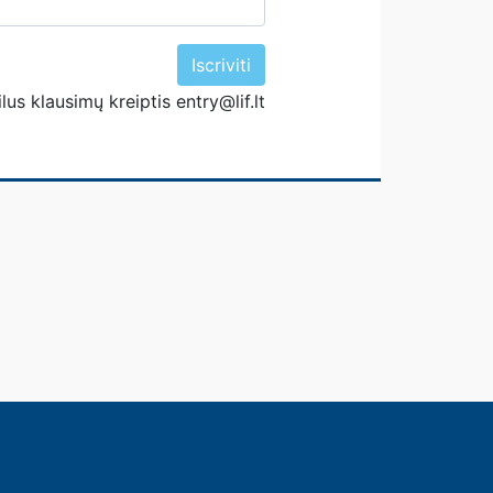
Iscriviti
us klausimų kreiptis entry@lif.lt