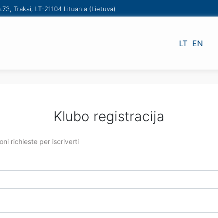
.73, Trakai, LT-21104 Lituania (Lietuva)
LT
EN
Klubo registracija
ni richieste per iscriverti